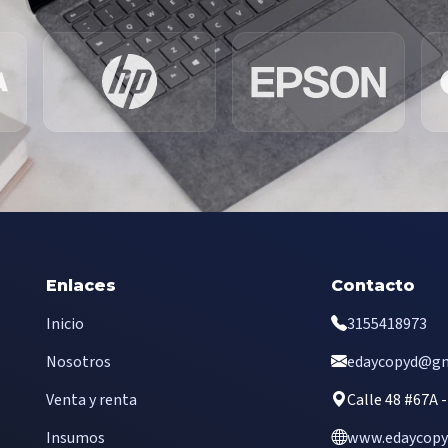
Enlaces
Contacto
Inicio
3155418973
Nosotros
edaycopyd@gm
Venta y renta
Calle 48 #67A 
Insumos
www.edaycopyd