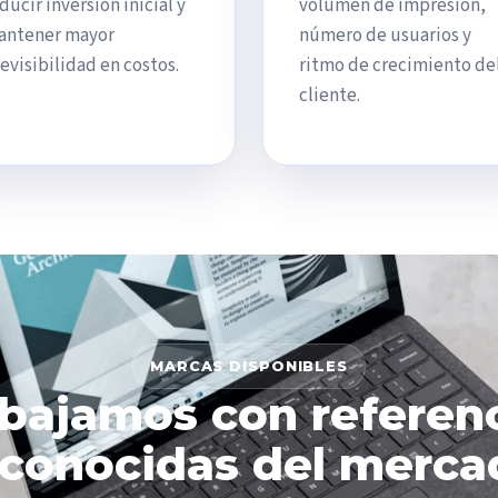
ducir inversión inicial y
volumen de impresión,
antener mayor
número de usuarios y
evisibilidad en costos.
ritmo de crecimiento de
cliente.
MARCAS DISPONIBLES
bajamos con referen
econocidas del merca