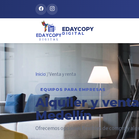
EDAYCOPY
DIGITAL
Inicio
/ Venta y renta
EQUIPOS PARA EMPRESAS
Alquiler y vent
Medellín
Ofrecemos opciones flexibles de compra y alq