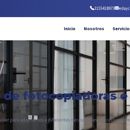
3155418973
edayc
Inicio
Nosotros
Servici
a de fotocopiadoras 
uiler para adaptarnos a diferentes necesidades operativas, p