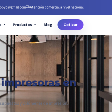
opyd@gmail.com
Atención comercial a nivel nacional
os
Productos
Blog
Cotizar
e impresoras en
resupuestos y volúmenes de impresión.