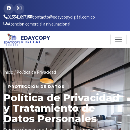
3155418973
contacto@edaycopydigital.com.co
Atención comercial a nivel nacional
EDAYCOPY
DIGITAL
Inicio
/ Política de Privacidad
PROTECCIÓN DE DATOS
Política de Privacidad
y Tratamiento de
Datos Personales
Conoce cómo recopilamos, usamos, almacenamos y