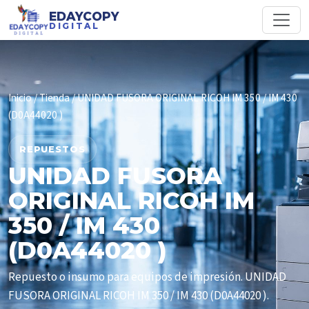
EDAYCOPY
DIGITAL
Inicio
/
Tienda
/ UNIDAD FUSORA ORIGINAL RICOH IM 350 / IM 430
(D0A44020 )
REPUESTOS
UNIDAD FUSORA
ORIGINAL RICOH IM
350 / IM 430
(D0A44020 )
Repuesto o insumo para equipos de impresión. UNIDAD
FUSORA ORIGINAL RICOH IM 350 / IM 430 (D0A44020 ).