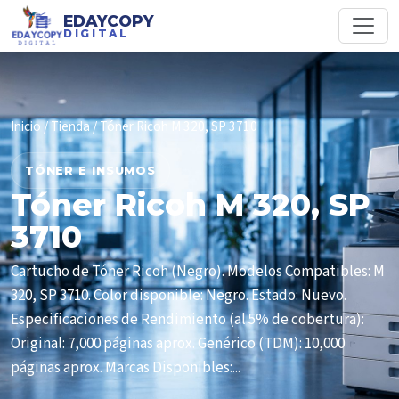
EDAYCOPY
DIGITAL
Inicio
/
Tienda
/ Tóner Ricoh M 320, SP 3710
TÓNER E INSUMOS
Tóner Ricoh M 320, SP
3710
Cartucho de Tóner Ricoh (Negro). Modelos Compatibles: M
320, SP 3710. Color disponible: Negro. Estado: Nuevo.
Especificaciones de Rendimiento (al 5% de cobertura):
Original: 7,000 páginas aprox. Genérico (TDM): 10,000
páginas aprox. Marcas Disponibles:...