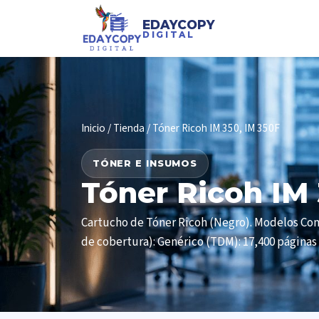
EDAYCOPY
DIGITAL
Inicio
/
Tienda
/ Tóner Ricoh IM 350, IM 350F
TÓNER E INSUMOS
Tóner Ricoh IM 
Cartucho de Tóner Ricoh (Negro). Modelos Comp
de cobertura): Genérico (TDM): 17,400 páginas