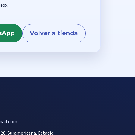
rox.
.
tsApp
Volver a tienda
ail.com
- 28, Suramericana, Estadio