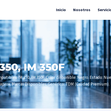
Inicio
Nosotros
Servici
350, IM 350F
atibles: IM 350, IM 350F. Color disponible: Negro. Estado: Nu
 aprox. Marcas Disponibles: Genérico: TDM (Calidad Premium).