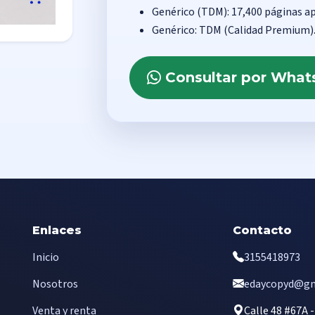
Genérico (TDM): 17,400 páginas ap
Genérico: TDM (Calidad Premium)
Consultar por Wha
Enlaces
Contacto
Inicio
3155418973
Nosotros
edaycopyd@gm
Venta y renta
Calle 48 #67A 