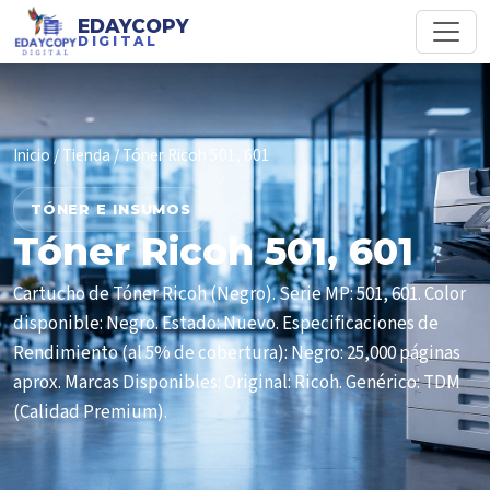
EDAYCOPY
DIGITAL
Inicio
/
Tienda
/ Tóner Ricoh 501, 601
TÓNER E INSUMOS
Tóner Ricoh 501, 601
Cartucho de Tóner Ricoh (Negro). Serie MP: 501, 601. Color
disponible: Negro. Estado: Nuevo. Especificaciones de
Rendimiento (al 5% de cobertura): Negro: 25,000 páginas
aprox. Marcas Disponibles: Original: Ricoh. Genérico: TDM
(Calidad Premium).