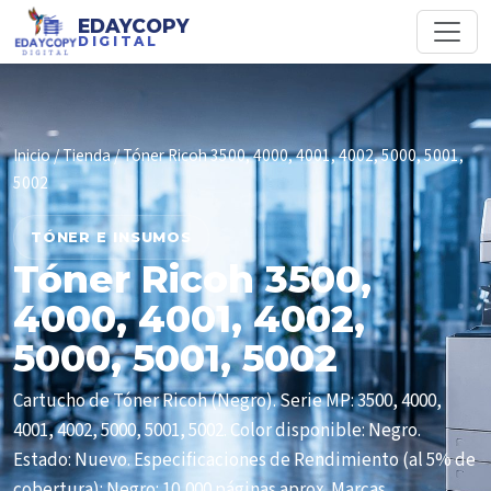
EDAYCOPY
DIGITAL
Inicio
/
Tienda
/ Tóner Ricoh 3500, 4000, 4001, 4002, 5000, 5001,
5002
TÓNER E INSUMOS
Tóner Ricoh 3500,
4000, 4001, 4002,
5000, 5001, 5002
Cartucho de Tóner Ricoh (Negro). Serie MP: 3500, 4000,
4001, 4002, 5000, 5001, 5002. Color disponible: Negro.
Estado: Nuevo. Especificaciones de Rendimiento (al 5% de
cobertura): Negro: 10,000 páginas aprox. Marcas