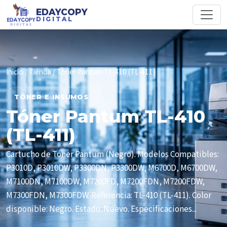
EDAYCOPY
DIGITAL
Inicio
/
Tienda
/ Tóner Pantum TL-410 (TL-411)
TÓNER E INSUMOS
Tóner Pantum TL-410
(TL-411)
Cartucho de Tóner Pantum (Negro). Modelos Compatibles:
P3010D, P3010DW, P3300DN, P3300DW, M6700D, M6700DW,
M7100DN, M7100DW, M7200FD, M7200FDN, M7200FDW,
M7300FDN, M7300FDW. Referencia: TL-410 (TL-411). Color
disponible: Negro. Estado: Nuevo. Especificaciones...