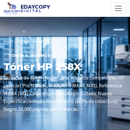
EDAYCOPY
DIGITAL
Inicio
/
Tienda
/ Tóner HP 258X
TÓNER E INSUMOS
Tóner HP 258X
Cartucho de Tóner (Negro)258x. Modelos Compatibles: HP
LaserJet Pro M406dn, M407, MFP M430f, M431. Referencia:
W258X (58X). Color disponible: Negro. Estado: Nuevo.
Especificaciones de Rendimiento (al 5% de cobertura):
Negro: 10,000 páginas aprox. Marcas...