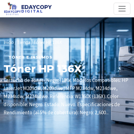
EDAYCOPY
DIGITAL
Inicio
/
Tienda
/ Tóner HP 136X
TÓNER E INSUMOS
Tóner HP 136X
Cartucho de Tóner (Negro)136x. Modelos Compatibles: HP
LaserJet M209dw, M209dwe, MFP M234dw, M234dwe,
M234sdw, M234sdwe. Referencia: W1360X (136X). Color
disponible: Negro. Estado: Nuevo. Especificaciones de
Rendimiento (al 5% de cobertura): Negro: 2,600...