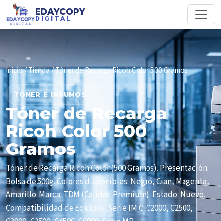
EDAYCOPY
DIGITAL
Inicio
/
Tienda
/ Tóner de Recarga Ricoh Color 500 Gramos
TÓNER E INSUMOS
Tóner de Recarga
Ricoh Color 500
Gramos
Tóner de Recarga Ricoh Color (500 Gramos). Presentación:
Bolsa de 500g. Colores disponibles: Negro, Cian, Magenta,
Amarillo. Marca: TDM (Calidad Premium). Estado: Nuevo.
Compatibilidad de Equipos: Serie IM C: C2000, C2500,