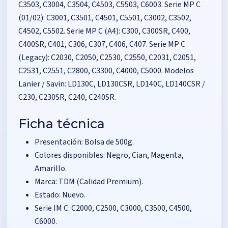
C3503, C3004, C3504, C4503, C5503, C6003. Serie MP C
(01/02): C3001, C3501, C4501, C5501, C3002, C3502,
C4502, C5502. Serie MP C (A4): C300, C300SR, C400,
C400SR, C401, C306, C307, C406, C407. Serie MP C
(Legacy): C2030, C2050, C2530, C2550, C2031, C2051,
C2531, C2551, C2800, C3300, C4000, C5000. Modelos
Lanier / Savin: LD130C, LD130CSR, LD140C, LD140CSR /
C230, C230SR, C240, C240SR.
Ficha técnica
Presentación: Bolsa de 500g.
Colores disponibles: Negro, Cian, Magenta,
Amarillo.
Marca: TDM (Calidad Premium).
Estado: Nuevo.
Serie IM C: C2000, C2500, C3000, C3500, C4500,
C6000.