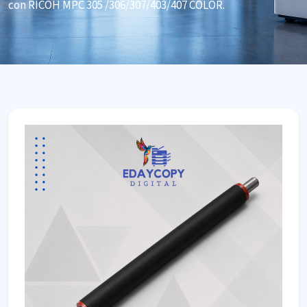
con RICOH MPC 305 /306/307/403/407 COLOR.