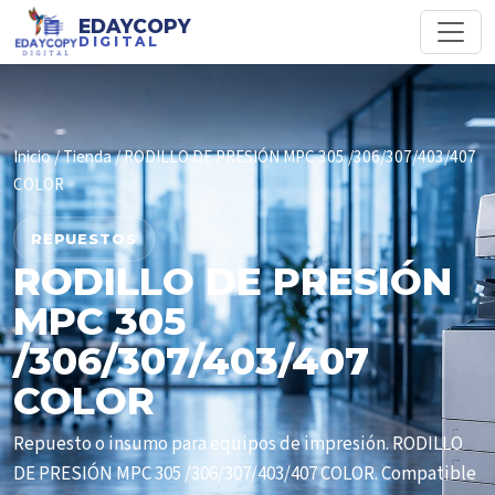
EDAYCOPY
DIGITAL
Inicio
/
Tienda
/ RODILLO DE PRESIÓN MPC 305 /306/307/403/407
COLOR
REPUESTOS
RODILLO DE PRESIÓN
MPC 305
/306/307/403/407
COLOR
Repuesto o insumo para equipos de impresión. RODILLO
DE PRESIÓN MPC 305 /306/307/403/407 COLOR. Compatible