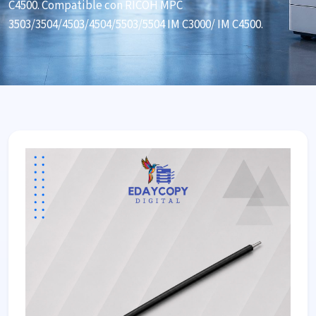
C4500. Compatible con RICOH MPC
3503/3504/4503/4504/5503/5504 IM C3000/ IM C4500.