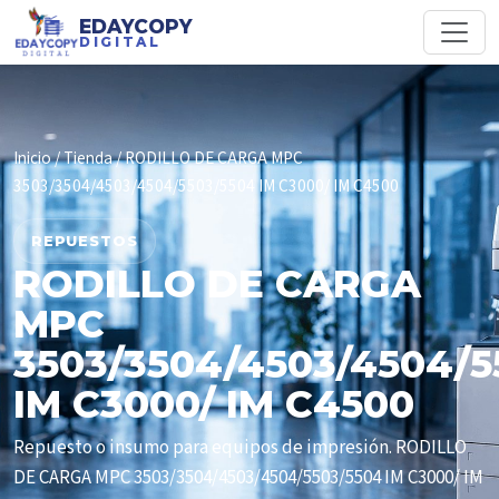
EDAYCOPY
DIGITAL
Inicio
/
Tienda
/ RODILLO DE CARGA MPC
3503/3504/4503/4504/5503/5504 IM C3000/ IM C4500
REPUESTOS
RODILLO DE CARGA
MPC
3503/3504/4503/4504/5
IM C3000/ IM C4500
Repuesto o insumo para equipos de impresión. RODILLO
DE CARGA MPC 3503/3504/4503/4504/5503/5504 IM C3000/ IM