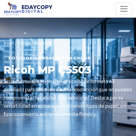
EDAYCOPY
DIGITAL
Inicio
/
Tienda
/ Ricoh MP C5503
FOTOCOPIADORAS RICOH COLOR
Ricoh MP C5503
Sistema multifuncional láser a color de formato A3
diseñado para entornos de alta producción que no pueden
comprometer la calidad ni la velocidad. Destaca por su
versatilidad en el manejo de diversos tipos de papel, un
funcionamiento extremadamente fluido y...