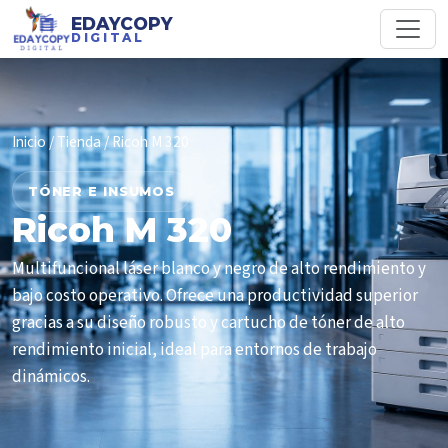
EDAYCOPY
DIGITAL
Inicio
/
Tienda
/ Ricoh M 320
TÓNER E INSUMOS
Ricoh M 320
Multifuncional láser blanco y negro de alto rendimiento y
bajo costo operativo. Ofrece una productividad superior
gracias a su diseño robusto y cartucho de tóner de alto
rendimiento inicial, ideal para entornos de trabajo
dinámicos.