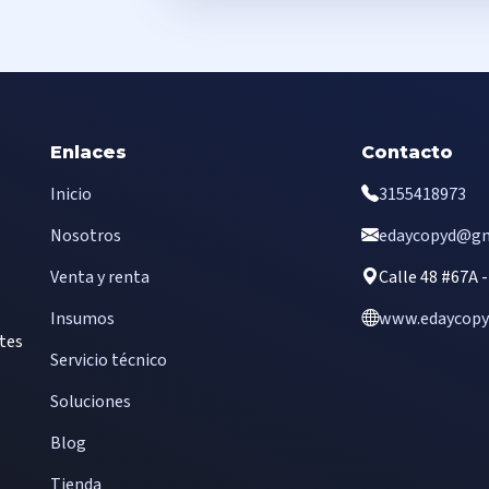
Enlaces
Contacto
Inicio
3155418973
Nosotros
edaycopyd@gm
Venta y renta
Calle 48 #67A 
Insumos
www.edaycopyd
ntes
Servicio técnico
Soluciones
Blog
Tienda