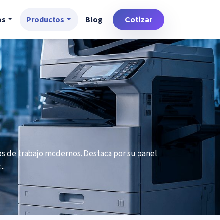
os
Productos
Blog
Cotizar
ios de trabajo modernos. Destaca por su panel
..