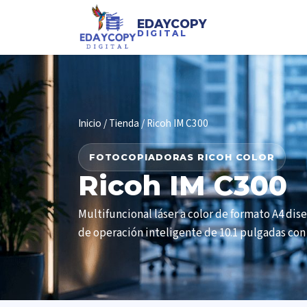
EDAYCOPY
DIGITAL
Inicio
/
Tienda
/ Ricoh IM C300
FOTOCOPIADORAS RICOH COLOR
Ricoh IM C300
Multifuncional láser a color de formato A4 dis
de operación inteligente de 10.1 pulgadas con