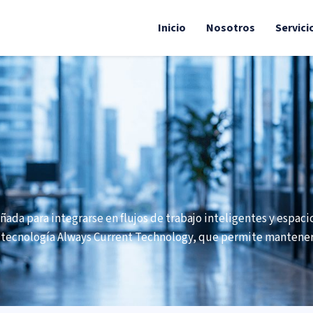
Inicio
Nosotros
Servici
eñada para integrarse en flujos de trabajo inteligentes y espac
 tecnología Always Current Technology, que permite mantener.