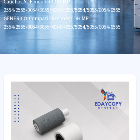
Cauchos ADF Ricoh RICOH MP
2554/2555/3054/3055/4054/4055/5054/5055/6054/6555
GENÉRICO. Compatible con RICOH MP
2554/2555/3054/3055/4054/4055/5054/5055/6054/6555.