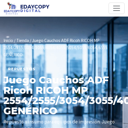
EDAYCOPY
DIGITAL
Inicio
/
Tienda
/ Juego Cauchos ADF Ricoh RICOH MP
2554/2555/3054/3055/4054/4055/5054/5055/6054/6555
GENÉRICO
REPUESTOS
Juego Cauchos ADF
Ricoh RICOH MP
2554/2555/3054/3055/4
GENÉRICO
Repuesto o insumo para equipos de impresión. Juego