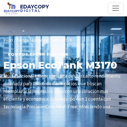
EDAYCOPY
DIGITAL
Inicio
/
Tienda
/ Epson EcoTank M3170
EQUIPOS EPSON ECOTANK
Epson EcoTank M3170
Multifuncional monocromática de ultra alto rendimiento
diseñada para entornos de negocios que buscan
reemplazar la impresión láser con una solución más
eficiente y económica. Este equipo 4 en 1 cuenta con
tecnología PrecisionCore Heat-Free, ofreciendo una...