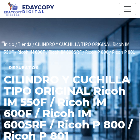
EDAYCOPY
DIGITAL
Inicio
/
Tienda
/ CILINDRO Y CUCHILLA TIPO ORIGINAL Ricoh IM
550F / Ricoh IM 600F / Ricoh IM 600SRF / Ricoh P 800 / Ricoh P 801
REPUESTOS
CILINDRO Y CUCHILLA
TIPO ORIGINAL Ricoh
IM 550F / Ricoh IM
600F / Ricoh IM
600SRF / Ricoh P 800 /
Ricoh P 801