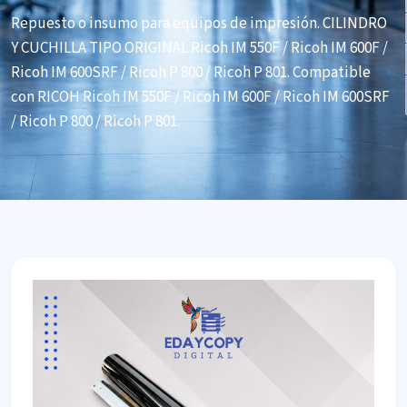
Repuesto o insumo para equipos de impresión. CILINDRO
Y CUCHILLA TIPO ORIGINAL Ricoh IM 550F / Ricoh IM 600F /
Ricoh IM 600SRF / Ricoh P 800 / Ricoh P 801. Compatible
con RICOH Ricoh IM 550F / Ricoh IM 600F / Ricoh IM 600SRF
/ Ricoh P 800 / Ricoh P 801.