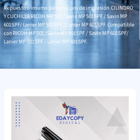
Repuesto o insumo para equipos de impresión. CILINDRO
Y CUCHILLA RICOH MP 501 /Savin MP 501SPF / Savin MP
601SPF/ Lanier MP 501SPF / Lanier MP 601SPF. Compatible
con RICOH MP 501 /Savin MP 501SPF / Savin MP 601SPF/
Lanier MP 501SPF / Lanier MP 601SPF.