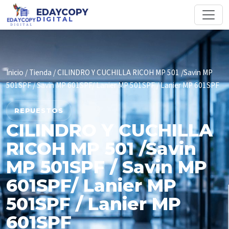
EDAYCOPY
DIGITAL
Inicio
/
Tienda
/ CILINDRO Y CUCHILLA RICOH MP 501 /Savin MP
501SPF / Savin MP 601SPF/ Lanier MP 501SPF / Lanier MP 601SPF
REPUESTOS
CILINDRO Y CUCHILLA
RICOH MP 501 /Savin
MP 501SPF / Savin MP
601SPF/ Lanier MP
501SPF / Lanier MP
601SPF