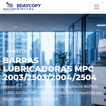
EDAYCOPY
DIGITAL
Inicio
/
Tienda
/ BARRAS LUBRICADORAS MPC
2003/2503/2004/2504
REPUESTOS
BARRAS
LUBRICADORAS MPC
2003/2503/2004/2504
Repuesto o insumo para equipos de impresión. BARRAS
LUBRICADORAS MPC 2003/2503/2004/2504. Compatible con
RICOH MPC 2003/2503/2004/2504.