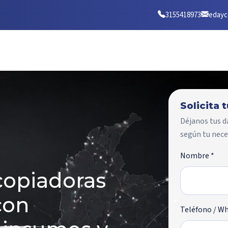
3155418973
edayc
Solicita 
Déjanos tus d
según tu nece
Nombre *
copiadoras
con
Teléfono / W