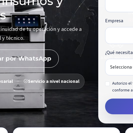
 insumos y
s
Empresa
inuidad de tu operación y accede a
 y técnico.
¿Qué necesita
ar por WhatsApp
sarial
Servicio a nivel nacional
Autorizo el
conforme a