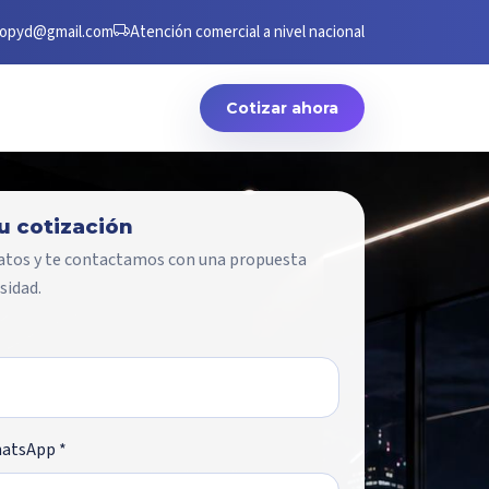
opyd@gmail.com
Atención comercial a nivel nacional
Cotizar ahora
tu cotización
atos y te contactamos con una propuesta
sidad.
hatsApp *