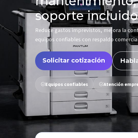
mantenimiento,
soporte incluido
Reduce gastos imprevistos, mejora la cont
equipos confiables con respaldo comercial
Solicitar cotización
Habl
Equipos confiables
Atención empre