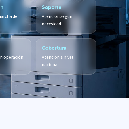
ón
Soporte
archa del
Atención según
necesidad
Cobertura
n operación
Atención a nivel
nacional