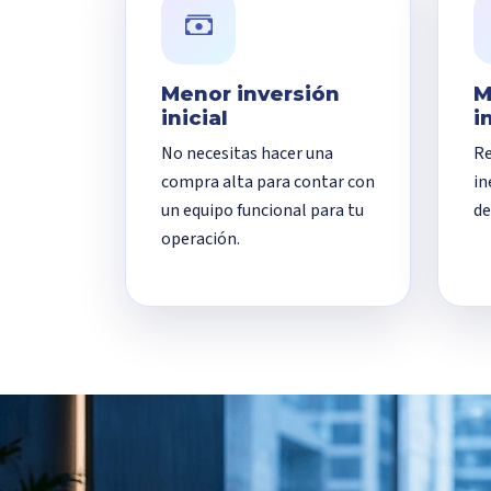
Menor inversión
M
inicial
i
No necesitas hacer una
Re
compra alta para contar con
in
un equipo funcional para tu
de
operación.