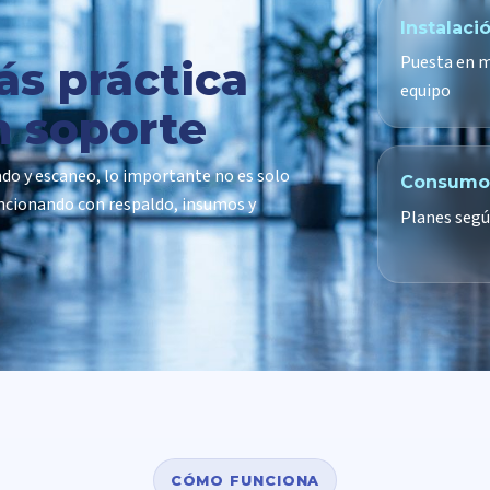
Instalaci
Puesta en m
ás práctica
equipo
n soporte
do y escaneo, lo importante no es solo
Consumo
ncionando con respaldo, insumos y
Planes segú
CÓMO FUNCIONA